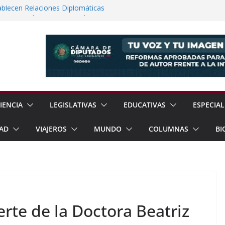
ablecen Relaciones Diplomáticas
e Texcoco dos Nuevos Reglamentos Para
ión Ciudadana
12% en Julio, Reporta Sheinbaum
dad Reporta Detenciones y
15 Estados
rayos el Templo de La Magdalena
o
IENCIA
LEGISLATIVAS
EDUCATIVAS
ESPECIAL
AD
VIAJEROS
MUNDO
COLUMNAS
BI
rte de la Doctora Beatriz