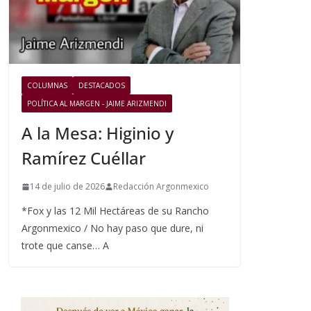
COLUMNAS
DESTACADOS
POLÍTICA AL MARGEN - JAIME ARIZMENDI
A la Mesa: Higinio y
Ramírez Cuéllar
14 de julio de 2026
Redacción Argonmexico
*Fox y las 12 Mil Hectáreas de su Rancho
Argonmexico / No hay paso que dure, ni
trote que canse… A