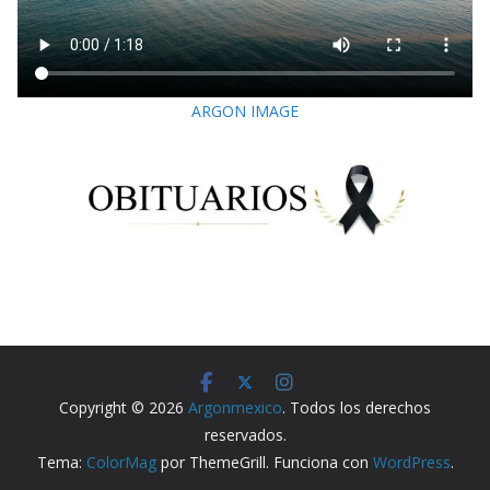
ARGON IMAGE
Copyright © 2026
Argonmexico
. Todos los derechos
reservados.
Tema:
ColorMag
por ThemeGrill. Funciona con
WordPress
.