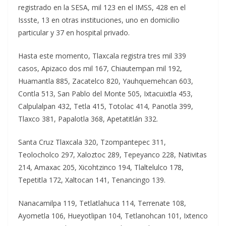
registrado en la SESA, mil 123 en el IMSS, 428 en el
Issste, 13 en otras instituciones, uno en domicilio
particular y 37 en hospital privado.
Hasta este momento, Tlaxcala registra tres mil 339
casos, Apizaco dos mil 167, Chiautempan mil 192,
Huamantla 885, Zacatelco 820, Yauhquemehcan 603,
Contla 513, San Pablo del Monte 505, Ixtacuixtla 453,
Calpulalpan 432, Tetla 415, Totolac 414, Panotla 399,
Tlaxco 381, Papalotla 368, Apetatitlán 332.
Santa Cruz Tlaxcala 320, Tzompantepec 311,
Teolocholco 297, Xaloztoc 289, Tepeyanco 228, Nativitas
214, Amaxac 205, Xicohtzinco 194, Tlaltelulco 178,
Tepetitla 172, Xaltocan 141, Tenancingo 139.
Nanacamilpa 119, Tetlatlahuca 114, Terrenate 108,
Ayometla 106, Hueyotlipan 104, Tetlanohcan 101, Ixtenco