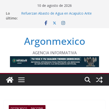
Saltar
10 de agosto de 2026
al
Lo
Refuerzan Abasto de Agua en Acapulco Ante
contenido
último:
Lluvias Intensas
Morelos Recibe Copa Panamericana de Voleibol
Transforman Aceite de Cocina en Combustible
Renovable
Argonmexico
Inaugura Clara Brugada Utopía “Elena Poniatowska
Amor” en Coyoacán
Desde Puebla, Sheinbaum Impulsa Reforestación
Permanente en México
AGENCIA INFORMATIVA
DESTACADOS
NACIONAL