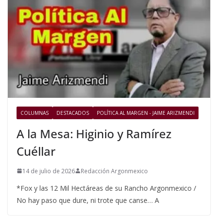
COLUMNAS
DESTACADOS
POLÍTICA AL MARGEN - JAIME ARIZMENDI
A la Mesa: Higinio y Ramírez
Cuéllar
14 de julio de 2026
Redacción Argonmexico
*Fox y las 12 Mil Hectáreas de su Rancho Argonmexico /
No hay paso que dure, ni trote que canse… A