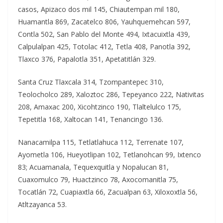
casos, Apizaco dos mil 145, Chiautempan mil 180,
Huamantla 869, Zacatelco 806, Yauhquemehcan 597,
Contla 502, San Pablo del Monte 494, Ixtacuixtla 439,
Calpulalpan 425, Totolac 412, Tetla 408, Panotla 392,
Tlaxco 376, Papalotla 351, Apetatitlán 329.
Santa Cruz Tlaxcala 314, Tzompantepec 310,
Teolocholco 289, Xaloztoc 286, Tepeyanco 222, Nativitas
208, Amaxac 200, Xicohtzinco 190, Tlaltelulco 175,
Tepetitla 168, Xaltocan 141, Tenancingo 136.
Nanacamilpa 115, Tetlatlahuca 112, Terrenate 107,
Ayometla 106, Hueyotlipan 102, Tetlanohcan 99, Ixtenco
83; Acuamanala, Tequexquitla y Nopalucan 81,
Cuaxomulco 79, Huactzinco 78, Axocomanitla 75,
Tocatlán 72, Cuapiaxtla 66, Zacualpan 63, Xiloxoxtla 56,
Atltzayanca 53.