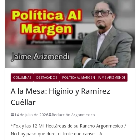
COLUMNAS
DESTACADOS
POLÍTICA AL MARGEN - JAIME ARIZMENDI
A la Mesa: Higinio y Ramírez
Cuéllar
14 de julio de 2026
Redacción Argonmexico
*Fox y las 12 Mil Hectáreas de su Rancho Argonmexico /
No hay paso que dure, ni trote que canse… A