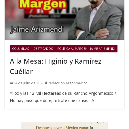
COLUMNAS
DESTACADOS
POLÍTICA AL MARGEN - JAIME ARIZMENDI
A la Mesa: Higinio y Ramírez
Cuéllar
14 de julio de 2026
Redacción Argonmexico
*Fox y las 12 Mil Hectáreas de su Rancho Argonmexico /
No hay paso que dure, ni trote que canse… A