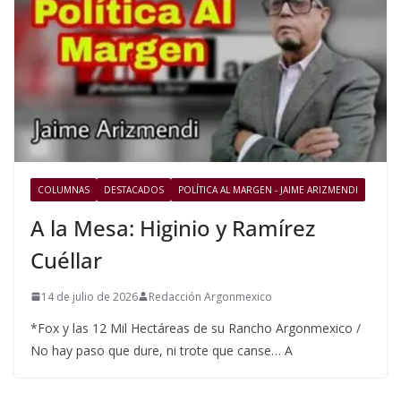
COLUMNAS
DESTACADOS
POLÍTICA AL MARGEN - JAIME ARIZMENDI
A la Mesa: Higinio y Ramírez
Cuéllar
14 de julio de 2026
Redacción Argonmexico
*Fox y las 12 Mil Hectáreas de su Rancho Argonmexico /
No hay paso que dure, ni trote que canse… A