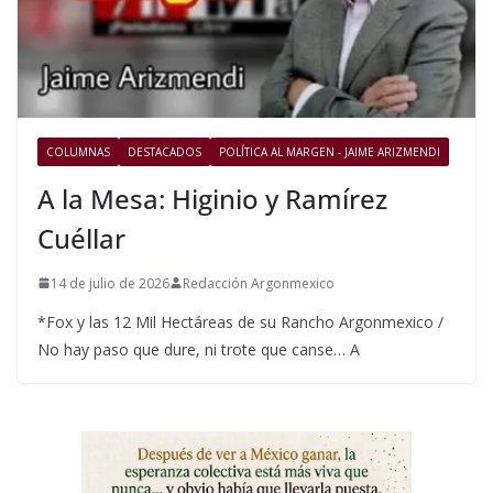
COLUMNAS
DESTACADOS
POLÍTICA AL MARGEN - JAIME ARIZMENDI
A la Mesa: Higinio y Ramírez
Cuéllar
14 de julio de 2026
Redacción Argonmexico
*Fox y las 12 Mil Hectáreas de su Rancho Argonmexico /
No hay paso que dure, ni trote que canse… A