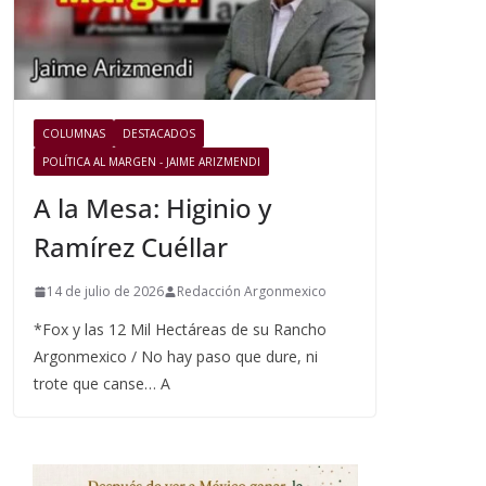
COLUMNAS
DESTACADOS
POLÍTICA AL MARGEN - JAIME ARIZMENDI
A la Mesa: Higinio y
Ramírez Cuéllar
14 de julio de 2026
Redacción Argonmexico
*Fox y las 12 Mil Hectáreas de su Rancho
Argonmexico / No hay paso que dure, ni
trote que canse… A