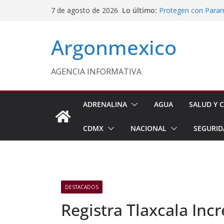
Saltar
Lo último:
Protegen con Parar
7 de agosto de 2026
al
Panoaya en Texcoc
Delfina Gómez y Sh
contenido
Argonmexico
Mexiquenses
Aprueba Cabildo d
Fortalecer la Atenc
Inflación Baja a 3.
AGENCIA INFORMATIVA
Gabinete de Seguri
Aseguramientos en 
ADRENALINA
AGUA
SALUD Y C
CDMX
NACIONAL
SEGURID
DESTACADOS
Registra Tlaxcala In