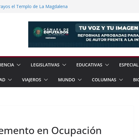
rayos el Templo de La Magdalena
o
einbaum Impulsan Obras y Apoyos Para
e Texcoco dos Nuevos Reglamentos Para
ión Ciudadana
12% en Julio, Reporta Sheinbaum
dad Reporta Detenciones y
15 Estados
IENCIA
LEGISLATIVAS
EDUCATIVAS
ESPECIAL
AD
VIAJEROS
MUNDO
COLUMNAS
BI
cremento en Ocupación