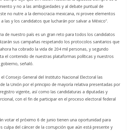
imiento y no a las ambigüedades y al debate puntual de
 este no nutre a la democracia mexicana, ni provee elementos
o a las y los candidatos que lucharán por salvar a México”.
ria de nuestro país es un gran reto para todos los candidatos
alizarán sus campañas respetando los protocolos sanitarios que
 ahora ha cobrado la vida de 204 mil personas, y segundo
 el contenido de nuestras plataformas políticas y nuestros
e gobierno, señaló.
 el Consejo General del Instituto Nacional Electoral las
de la Unión por el principio de mayoría relativa presentadas por
 registro vigente, así como las candidaturas a diputadas y
cional, con el fin de participar en el proceso electoral federal
n votar el próximo 6 de junio tienen una oportunidad para
es culpa del cáncer de la corrupción que aún está presente y