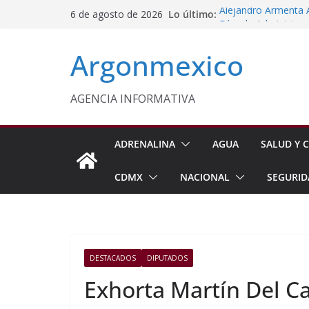
Saltar
Lo último:
Alejandro Armenta 
6 de agosto de 2026
al
Días de Administrac
Monreal Llama a Ce
contenido
Argonmexico
Exteriores
Kenia López Respald
Energética
Laura Itzel Impulsa
AGENCIA INFORMATIVA
Importaciones de g
Inaugura Delfina G
Seguridad en Nezah
ADRENALINA
AGUA
SALUD Y C
CDMX
NACIONAL
SEGURID
DESTACADOS
DIPUTADOS
Exhorta Martín Del C