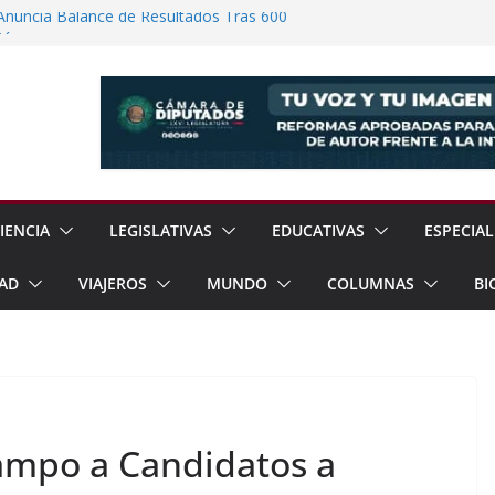
Anuncia Balance de Resultados Tras 600
ión
rrar Filas con Sheinbaum Ante Presiones
a Fracking Para Fortalecer Soberanía
 Soberanía Energética Para Reducir
as
ómez Congreso Internacional de
ualcóyotl
IENCIA
LEGISLATIVAS
EDUCATIVAS
ESPECIAL
AD
VIAJEROS
MUNDO
COLUMNAS
BI
ampo a Candidatos a