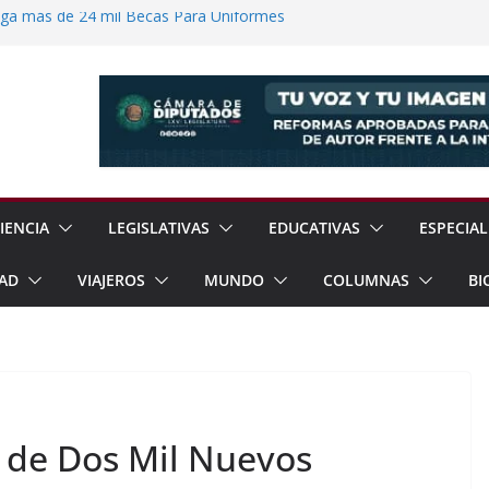
ega más de 24 mil Becas Para Uniformes
uditar Recursos Municipales en Oaxaca
nesto “N” por Robo de Vehículo en
Pensión Mujeres Bienestar a
ucalpan
 Reanudación de Relaciones Entre México
IENCIA
LEGISLATIVAS
EDUCATIVAS
ESPECIAL
AD
VIAJEROS
MUNDO
COLUMNAS
BI
s de Dos Mil Nuevos