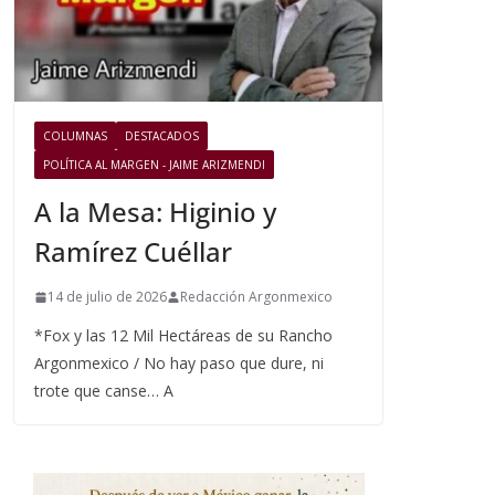
COLUMNAS
DESTACADOS
POLÍTICA AL MARGEN - JAIME ARIZMENDI
A la Mesa: Higinio y
Ramírez Cuéllar
14 de julio de 2026
Redacción Argonmexico
*Fox y las 12 Mil Hectáreas de su Rancho
Argonmexico / No hay paso que dure, ni
trote que canse… A