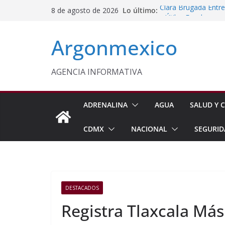
Saltar
Lo último:
Clara Brugada Entr
8 de agosto de 2026
al
y Útiles Escolares
PT Solicita a ASF A
contenido
Argonmexico
Procesan a Ángel Er
Chimalhuacán
Sheinbaum Entrega 
Beneficiarias de Na
AGENCIA INFORMATIVA
Celebra Laura Itzel
y Perú
ADRENALINA
AGUA
SALUD Y C
CDMX
NACIONAL
SEGURID
DESTACADOS
Registra Tlaxcala Má