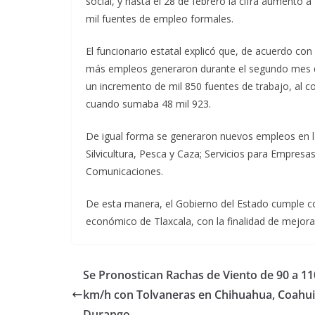
social, y hasta el 28 de febrero la cifra aumentó
mil fuentes de empleo formales.
El funcionario estatal explicó que, de acuerdo co
más empleos generaron durante el segundo mes del
un incremento de mil 850 fuentes de trabajo, al c
cuando sumaba 48 mil 923.
De igual forma se generaron nuevos empleos en las
Silvicultura, Pesca y Caza; Servicios para Empres
Comunicaciones.
De esta manera, el Gobierno del Estado cumple co
económico de Tlaxcala, con la finalidad de mejorar
Se Pronostican Rachas de Viento de 90 a 11
km/h con Tolvaneras en Chihuahua, Coahui
Durango