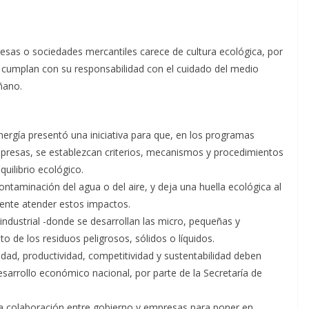
esas o sociedades mercantiles carece de cultura ecológica, por
 cumplan con su responsabilidad con el cuidado del medio
iñano.
nergía presentó una iniciativa para que, en los programas
presas, se establezcan criterios, mecanismos y procedimientos
quilibrio ecológico.
ontaminación del agua o del aire, y deja una huella ecológica al
rgente atender estos impactos.
ndustrial -donde se desarrollan las micro, pequeñas y
o de los residuos peligrosos, sólidos o líquidos.
idad, productividad, competitividad y sustentabilidad deben
rrollo económico nacional, por parte de la Secretaría de
a colaboración entre gobierno y empresas para poner en