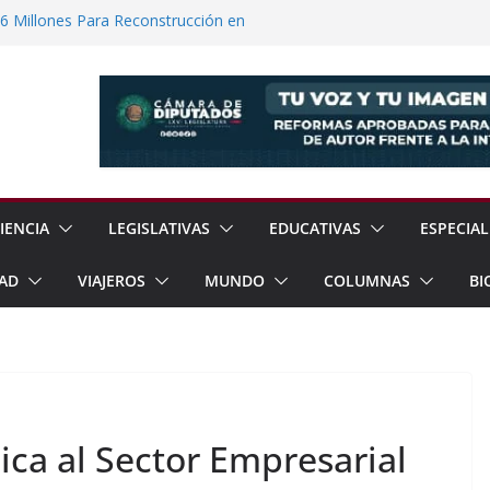
6 Millones Para Reconstrucción en
ia Esperan 90 mil Visitantes en Baja
a Presunto Feminicida en Almoloya de
Regreso a la Normalidad en la UNAM
de Prisión a Traficantes de Migrantes
IENCIA
LEGISLATIVAS
EDUCATIVAS
ESPECIAL
AD
VIAJEROS
MUNDO
COLUMNAS
BI
ica al Sector Empresarial