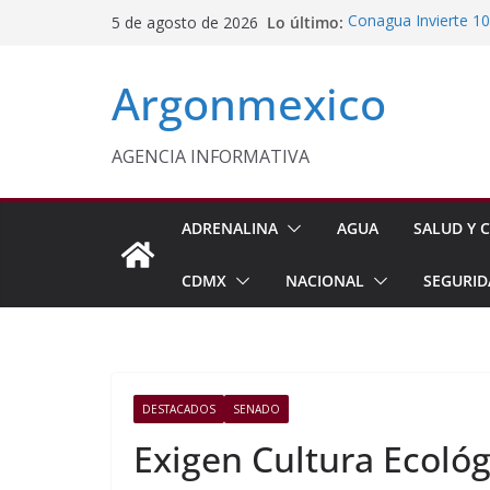
Saltar
Lo último:
Conagua Invierte 10
5 de agosto de 2026
al
Huehuetla
Fiestas de la Vendim
contenido
Argonmexico
California
Vinculan a Proceso 
Juárez
Monreal Confía en 
AGENCIA INFORMATIVA
Condenan a 12 Años 
ADRENALINA
AGUA
SALUD Y C
CDMX
NACIONAL
SEGURID
DESTACADOS
SENADO
Exigen Cultura Ecológ