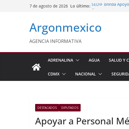
Saltar
Lo último:
SEDIF Brinda Apoyo 
7 de agosto de 2026
al
Cuernavaca
Gabinete de Seguri
contenido
Argonmexico
Aseguramientos en 
Protegen con Parar
Panoaya en Texcoc
México y Perú Rest
AGENCIA INFORMATIVA
Profeco Publica Guí
ADRENALINA
AGUA
SALUD Y C
CDMX
NACIONAL
SEGURID
DESTACADOS
DIPUTADOS
Apoyar a Personal Mé