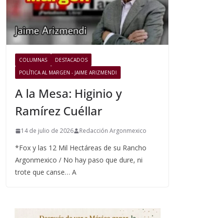
COLUMNAS
DESTACADOS
POLÍTICA AL MARGEN - JAIME ARIZMENDI
A la Mesa: Higinio y
Ramírez Cuéllar
14 de julio de 2026
Redacción Argonmexico
*Fox y las 12 Mil Hectáreas de su Rancho
Argonmexico / No hay paso que dure, ni
trote que canse… A