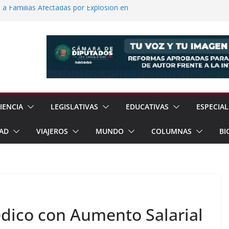
a Familias Afectadas por Explosión en
dad Reporta Detenciones y
15 Estados
rayos el Templo de La Magdalena
o
ablecen Relaciones Diplomáticas
a de Regreso a Clases 2026
IENCIA
LEGISLATIVAS
EDUCATIVAS
ESPECIAL
AD
VIAJEROS
MUNDO
COLUMNAS
BI
dico con Aumento Salarial