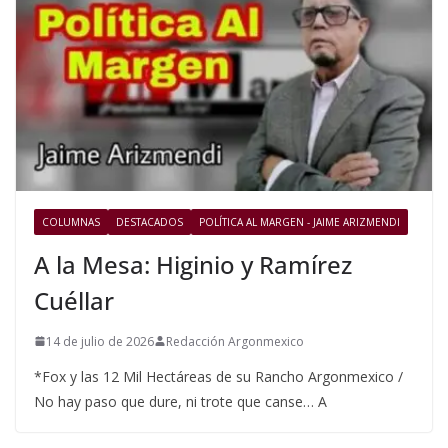
COLUMNAS
DESTACADOS
POLÍTICA AL MARGEN - JAIME ARIZMENDI
A la Mesa: Higinio y Ramírez
Cuéllar
14 de julio de 2026
Redacción Argonmexico
*Fox y las 12 Mil Hectáreas de su Rancho Argonmexico /
No hay paso que dure, ni trote que canse… A