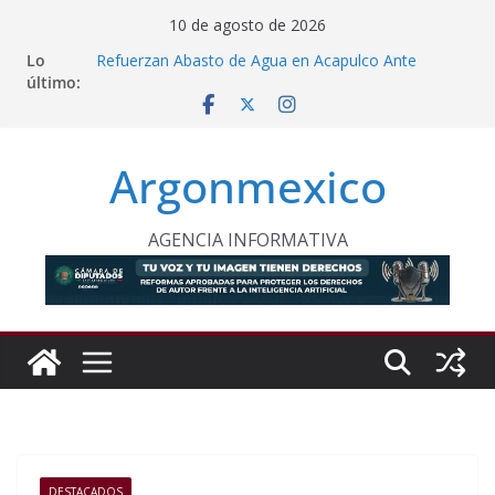
Saltar
10 de agosto de 2026
al
Lo
Refuerzan Abasto de Agua en Acapulco Ante
contenido
último:
Lluvias Intensas
Morelos Recibe Copa Panamericana de Voleibol
Transforman Aceite de Cocina en Combustible
Renovable
Argonmexico
Inaugura Clara Brugada Utopía “Elena Poniatowska
Amor” en Coyoacán
Desde Puebla, Sheinbaum Impulsa Reforestación
Permanente en México
AGENCIA INFORMATIVA
DESTACADOS