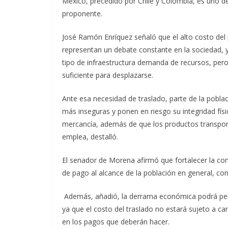
México, precedido por Chile y Colombia, es uno d
proponente.
José Ramón Enríquez señaló que el alto costo del 
representan un debate constante en la sociedad, 
tipo de infraestructura demanda de recursos, pero
suficiente para desplazarse.
Ante esa necesidad de traslado, parte de la pobl
más inseguras y ponen en riesgo su integridad físi
mercancía, además de que los productos transpor
emplea, destalló.
El senador de Morena afirmó que fortalecer la co
de pago al alcance de la población en general, con
Además, añadió, la derrama económica podrá perci
ya que el costo del traslado no estará sujeto a c
en los pagos que deberán hacer.