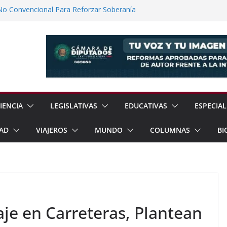
No Convencional Para Reforzar Soberanía
 el Teatro Lleva Arte Escénico a 13
étaro
Prestaciones de Trabajadores del
a Jóvenes a Participar en la Vida Política
lones de Cigarrillos Apócrifos en
IENCIA
LEGISLATIVAS
EDUCATIVAS
ESPECIAL
AD
VIAJEROS
MUNDO
COLUMNAS
BI
aje en Carreteras, Plantean