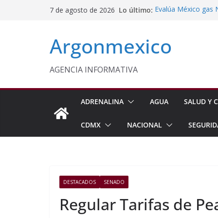
Saltar
Lo último:
Evalúa México gas 
7 de agosto de 2026
al
Energética
Cruzada Central por
contenido
Argonmexico
Municipios de Quer
Texcoco Fortalece 
SUTEYM
Homero Davis Llama 
AGENCIA INFORMATIVA
de México
Aseguran Casi 10 Mil
Michoacán
ADRENALINA
AGUA
SALUD Y C
CDMX
NACIONAL
SEGURID
DESTACADOS
SENADO
Regular Tarifas de Pe