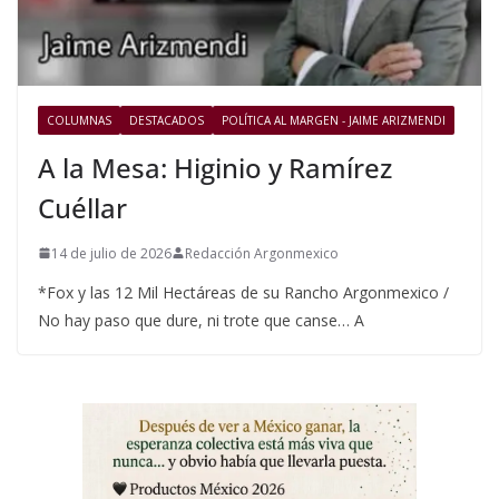
COLUMNAS
DESTACADOS
POLÍTICA AL MARGEN - JAIME ARIZMENDI
A la Mesa: Higinio y Ramírez
Cuéllar
14 de julio de 2026
Redacción Argonmexico
*Fox y las 12 Mil Hectáreas de su Rancho Argonmexico /
No hay paso que dure, ni trote que canse… A