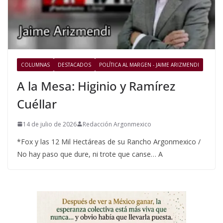
COLUMNAS
DESTACADOS
POLÍTICA AL MARGEN - JAIME ARIZMENDI
A la Mesa: Higinio y Ramírez
Cuéllar
14 de julio de 2026
Redacción Argonmexico
*Fox y las 12 Mil Hectáreas de su Rancho Argonmexico /
No hay paso que dure, ni trote que canse… A