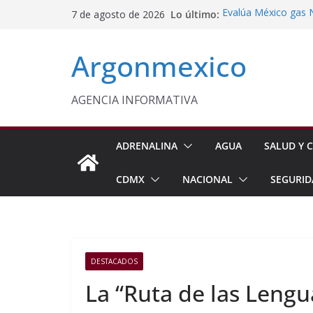
Saltar
Lo último:
Evalúa México gas 
7 de agosto de 2026
al
Energética
Cruzada Central por
contenido
Argonmexico
Municipios de Quer
Texcoco Fortalece 
SUTEYM
Homero Davis Llama 
AGENCIA INFORMATIVA
de México
Aseguran Casi 10 Mil
Michoacán
ADRENALINA
AGUA
SALUD Y C
CDMX
NACIONAL
SEGURID
DESTACADOS
La “Ruta de las Lengu