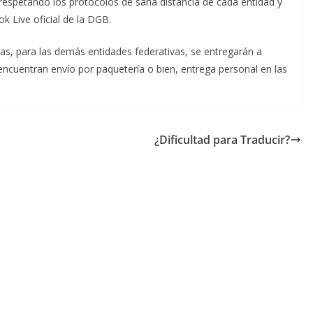
respetando los protocolos de sana distancia de cada entidad y
k Live oficial de la DGB.
ias, para las demás entidades federativas, se entregarán a
encuentran envío por paquetería o bien, entrega personal en las
¿Dificultad para Traducir?