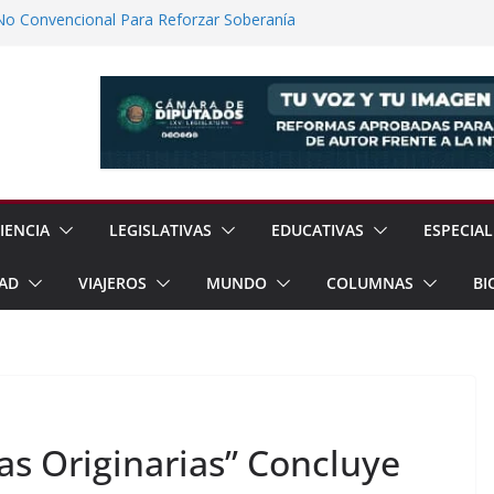
No Convencional Para Reforzar Soberanía
 el Teatro Lleva Arte Escénico a 13
étaro
Prestaciones de Trabajadores del
a Jóvenes a Participar en la Vida Política
lones de Cigarrillos Apócrifos en
IENCIA
LEGISLATIVAS
EDUCATIVAS
ESPECIAL
AD
VIAJEROS
MUNDO
COLUMNAS
BI
as Originarias” Concluye