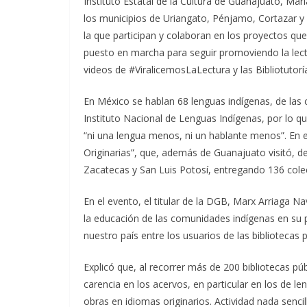
Instituto Estatal de la Cultura de Guanajuato, Ma
los municipios de Uriangato, Pénjamo, Cortazar y
la que participan y colaboran en los proyectos que
puesto en marcha para seguir promoviendo la lect
videos de #ViralicemosLaLectura y las Bibliotutorí
En México se hablan 68 lenguas indígenas, de las 
Instituto Nacional de Lenguas Indígenas, por lo q
“ni una lengua menos, ni un hablante menos”. En e
Originarias”, que, además de Guanajuato visitó, d
Zacatecas y San Luis Potosí, entregando 136 colecc
En el evento, el titular de la DGB, Marx Arriaga N
la educación de las comunidades indígenas en su pr
nuestro país entre los usuarios de las bibliotecas p
Explicó que, al recorrer más de 200 bibliotecas pú
carencia en los acervos, en particular en los de l
obras en idiomas originarios. Actividad nada senci