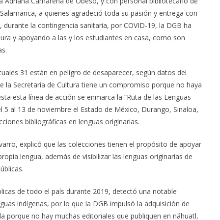
ría Adriana Camarena de Obeso, y con personal bibliotecario de
 Salamanca, a quienes agradeció toda su pasión y entrega con
, durante la contingencia sanitaria, por COVID-19, la DGB ha
ura y apoyando a las y los estudiantes en casa, como son
as.
cuales 31 están en peligro de desaparecer, según datos del
ue la Secretaría de Cultura tiene un compromiso porque no haya
sta esta línea de acción se enmarca la “Ruta de las Lenguas
el 5 al 13 de noviembre el Estado de México, Durango, Sinaloa,
iones bibliográficas en lenguas originarias.
avarro, explicó que las colecciones tienen el propósito de apoyar
opia lengua, además de visibilizar las lenguas originarias de
úblicas.
blicas de todo el país durante 2019, detectó una notable
enguas indígenas, por lo que la DGB impulsó la adquisición de
lla porque no hay muchas editoriales que publiquen en náhuatl,