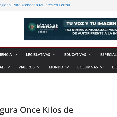
Regional Para Atender a Mujeres en Lerma
Regreso a la Normalidad en la UNAM
de Prisión a Traficantes de Migrantes
6 Millones Para Reconstrucción en
idas Para Descarbonizar el Transporte
IENCIA
LEGISLATIVAS
EDUCATIVAS
ESPECIAL
AD
VIAJEROS
MUNDO
COLUMNAS
BI
gura Once Kilos de