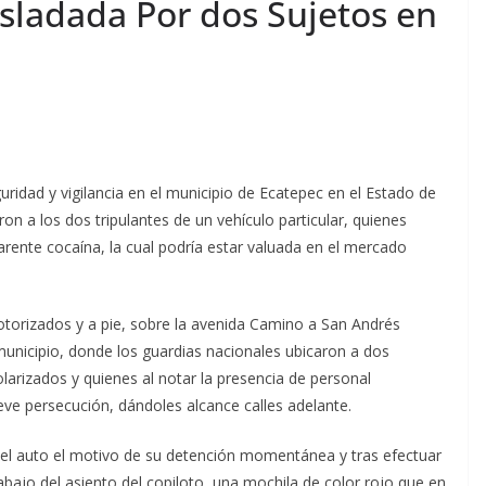
sladada Por dos Sujetos en
ridad y vigilancia en el municipio de Ecatepec en el Estado de
n a los dos tripulantes de un vehículo particular, quienes
rente cocaína, la cual podría estar valuada en el mercado
motorizados y a pie, sobre la avenida Camino a San Andrés
unicipio, donde los guardias nacionales ubicaron a dos
larizados y quienes al notar la presencia de personal
eve persecución, dándoles alcance calles adelante.
del auto el motivo de su detención momentánea y tras efectuar
abajo del asiento del copiloto, una mochila de color rojo que en