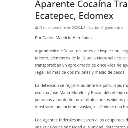
Aparente Cocaína Tra
Ecatepec, Edomex
13 de noviembre de 2020
Redacción Argonmexico
Por Carlos Mauricio Hernández
Argonmexico / Durante labores de inspección, segu
México, elementos de la Guardia Nacional detuviero
transportaban un aproximado de once kilos de apa
ilegal, en más de dos millones y medio de pesos.
La detención se registró durante los patrullajes 
esquina José María Morelos y Pavón del referido m
personas a bordo de un vehículo con los vidrios po
mostraron una actitud evasiva, iniciándose una br
Los agentes federales indicaron a los ocupantes 
una revisión de seguridad a la unidad, detectaron 