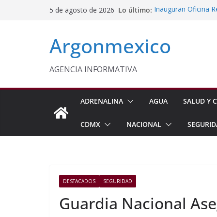
Saltar
Lo último:
Inauguran Oficina 
5 de agosto de 2026
al
Monreal Confía en 
Condenan a 12 Años 
contenido
Argonmexico
Conagua Invierte 10
Huehuetla
Comisión Avala Med
AGENCIA INFORMATIVA
ADRENALINA
AGUA
SALUD Y C
CDMX
NACIONAL
SEGURID
DESTACADOS
SEGURIDAD
Guardia Nacional Ase