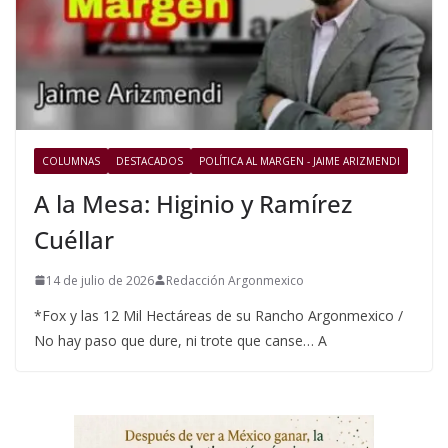
COLUMNAS
DESTACADOS
POLÍTICA AL MARGEN - JAIME ARIZMENDI
A la Mesa: Higinio y Ramírez
Cuéllar
14 de julio de 2026
Redacción Argonmexico
*Fox y las 12 Mil Hectáreas de su Rancho Argonmexico /
No hay paso que dure, ni trote que canse… A