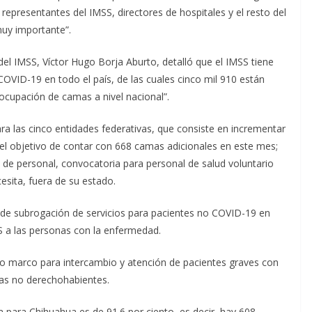
representantes del IMSS, directores de hospitales y el resto del
muy importante”.
del IMSS, Víctor Hugo Borja Aburto, detalló que el IMSS tiene
OVID-19 en todo el país, de las cuales cinco mil 910 están
ocupación de camas a nivel nacional”.
ra las cinco entidades federativas, que consiste en incrementar
n el objetivo de contar con 668 camas adicionales en este mes;
 de personal, convocatoria para personal de salud voluntario
sita, fuera de su estado.
 de subrogación de servicios para pacientes no COVID-19 en
S a las personas con la enfermedad.
 marco para intercambio y atención de pacientes graves con
as no derechohabientes.
a para Chihuahua es de 91.6 por ciento, es decir, hay 608