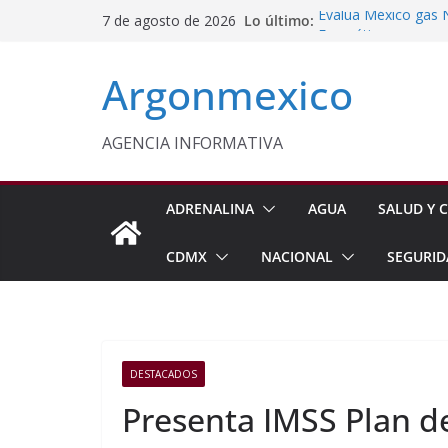
Saltar
Lo último:
Evalúa México gas 
7 de agosto de 2026
al
Energética
Cruzada Central por
contenido
Argonmexico
Municipios de Quer
Texcoco Fortalece 
SUTEYM
Homero Davis Llama 
AGENCIA INFORMATIVA
de México
Aseguran Casi 10 Mil
Michoacán
ADRENALINA
AGUA
SALUD Y C
CDMX
NACIONAL
SEGURID
DESTACADOS
Presenta IMSS Plan d