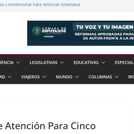
No Convencional Para Reforzar Soberanía
 el Teatro Lleva Arte Escénico a 13
étaro
Prestaciones de Trabajadores del
a Jóvenes a Participar en la Vida Política
lones de Cigarrillos Apócrifos en
IENCIA
LEGISLATIVAS
EDUCATIVAS
ESPECIAL
AD
VIAJEROS
MUNDO
COLUMNAS
BI
e Atención Para Cinco