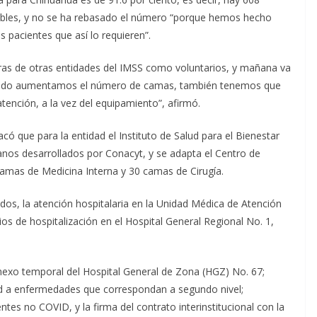
nibles, y no se ha rebasado el número “porque hemos hecho
s pacientes que así lo requieren”.
ras de otras entidades del IMSS como voluntarios, y mañana va
cuando aumentamos el número de camas, también tenemos que
atención, a la vez del equipamiento”, afirmó.
có que para la entidad el Instituto de Salud para el Bienestar
canos desarrollados por Conacyt, y se adapta el Centro de
 camas de Medicina Interna y 30 camas de Cirugía.
ados, la atención hospitalaria en la Unidad Médica de Atención
os de hospitalización en el Hospital General Regional No. 1,
nexo temporal del Hospital General de Zona (HGZ) No. 67;
ad a enfermedades que correspondan a segundo nivel;
tes no COVID, y la firma del contrato interinstitucional con la