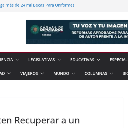
ega más de 24 mil Becas Para Uniformes
uditar Recursos Municipales en Oaxaca
nesto “N” por Robo de Vehículo en
Pensión Mujeres Bienestar a
ucalpan
 Reanudación de Relaciones Entre México
IENCIA
LEGISLATIVAS
EDUCATIVAS
ESPECIAL
AD
VIAJEROS
MUNDO
COLUMNAS
BI
en Recuperar a un