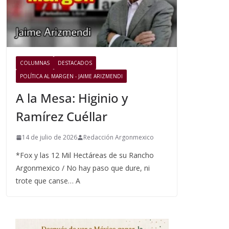
COLUMNAS
DESTACADOS
POLÍTICA AL MARGEN - JAIME ARIZMENDI
A la Mesa: Higinio y
Ramírez Cuéllar
14 de julio de 2026
Redacción Argonmexico
*Fox y las 12 Mil Hectáreas de su Rancho
Argonmexico / No hay paso que dure, ni
trote que canse… A