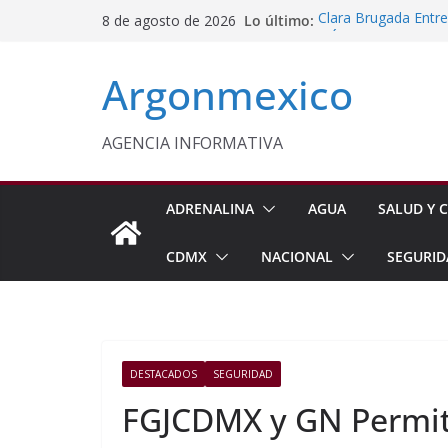
Saltar
Lo último:
Clara Brugada Entr
8 de agosto de 2026
al
y Útiles Escolares
PT Solicita a ASF A
contenido
Argonmexico
Procesan a Ángel Er
Chimalhuacán
Sheinbaum Entrega 
Beneficiarias de Na
AGENCIA INFORMATIVA
Celebra Laura Itzel
y Perú
ADRENALINA
AGUA
SALUD Y C
CDMX
NACIONAL
SEGURID
DESTACADOS
SEGURIDAD
FGJCDMX y GN Permit