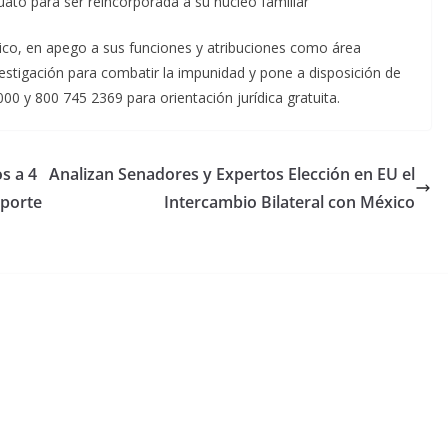
ato para ser reincorporada a su núcleo familiar
éxico, en apego a sus funciones y atribuciones como área
vestigación para combatir la impunidad y pone a disposición de
00 y 800 745 2369 para orientación jurídica gratuita.
s a 4
Analizan Senadores y Expertos Elección en EU el
eporte
Intercambio Bilateral con México