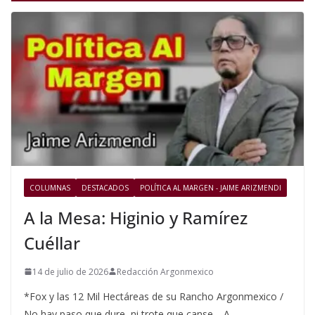
COLUMNAS
DESTACADOS
POLÍTICA AL MARGEN - JAIME ARIZMENDI
A la Mesa: Higinio y Ramírez
Cuéllar
14 de julio de 2026
Redacción Argonmexico
*Fox y las 12 Mil Hectáreas de su Rancho Argonmexico /
No hay paso que dure, ni trote que canse… A