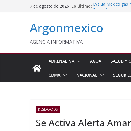
Saltar
Lo último:
Evalúa México gas 
7 de agosto de 2026
al
Energética
Cruzada Central por
contenido
Argonmexico
Municipios de Quer
Texcoco Fortalece 
SUTEYM
Homero Davis Llama 
AGENCIA INFORMATIVA
de México
Aseguran Casi 10 Mil
Michoacán
ADRENALINA
AGUA
SALUD Y C
CDMX
NACIONAL
SEGURID
DESTACADOS
Se Activa Alerta Amari