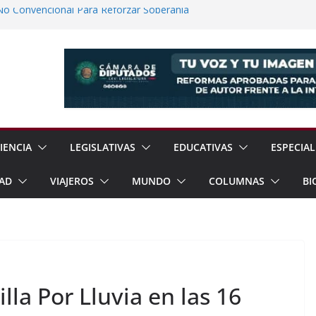
No Convencional Para Reforzar Soberanía
 el Teatro Lleva Arte Escénico a 13
étaro
Prestaciones de Trabajadores del
a Jóvenes a Participar en la Vida Política
lones de Cigarrillos Apócrifos en
IENCIA
LEGISLATIVAS
EDUCATIVAS
ESPECIAL
AD
VIAJEROS
MUNDO
COLUMNAS
BI
lla Por Lluvia en las 16