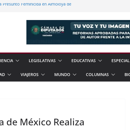
a Presunto Feminicida en Almoloya de
 Científicas con Torneo de Robótica en
Jornada Nacional de Reforestación con
ones de Árboles
e Exhorta a Reforzar Prevención por
ia Esperan 90 mil Visitantes en Baja
IENCIA
LEGISLATIVAS
EDUCATIVAS
ESPECIAL
AD
VIAJEROS
MUNDO
COLUMNAS
BI
a de México Realiza