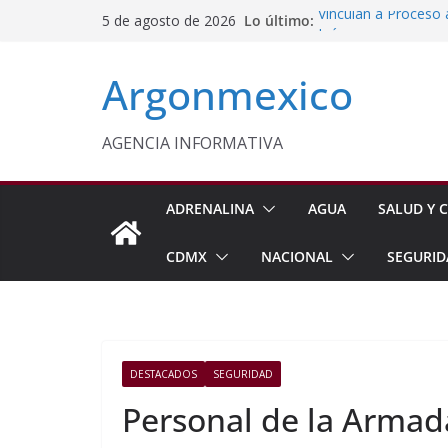
Saltar
Lo último:
Vinculan a Proceso 
5 de agosto de 2026
al
Juárez
Impulsan Vocaciones
contenido
Argonmexico
Morelos
Sheinbaum Anuncia 
Siembra de 6.6 Mill
Comisión Permanent
AGENCIA INFORMATIVA
Lluvias y Ciclones
Fiestas de la Vendim
California
ADRENALINA
AGUA
SALUD Y C
CDMX
NACIONAL
SEGURID
DESTACADOS
SEGURIDAD
Personal de la Armad