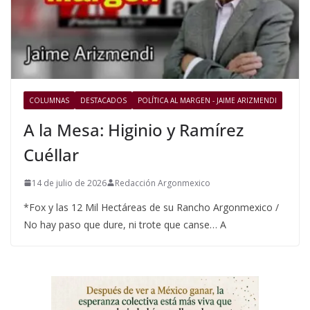
COLUMNAS
DESTACADOS
POLÍTICA AL MARGEN - JAIME ARIZMENDI
A la Mesa: Higinio y Ramírez
Cuéllar
14 de julio de 2026
Redacción Argonmexico
*Fox y las 12 Mil Hectáreas de su Rancho Argonmexico /
No hay paso que dure, ni trote que canse… A