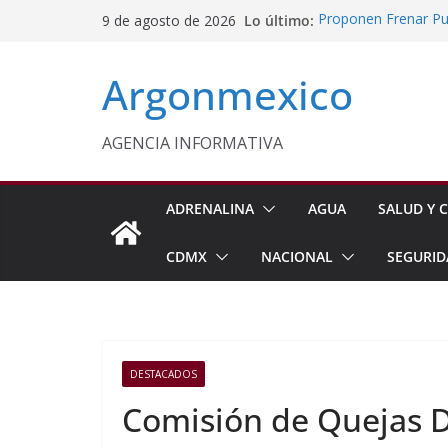
Saltar
Lo último:
Proponen Frenar Pub
9 de agosto de 2026
al
Delfina Gómez Con
Domingo
contenido
Argonmexico
Café Mexiquense Co
Exportación
Sheinbaum y Delfin
Texcoco
AGENCIA INFORMATIVA
Nazario Gutiérrez,
Nuevo CBTA en Te
ADRENALINA
AGUA
SALUD Y C
CDMX
NACIONAL
SEGURID
DESTACADOS
Comisión de Quejas 