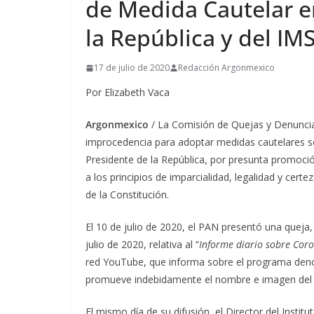
de Medida Cautelar e
la República y del IM
17 de julio de 2020
Redacción Argonmexico
Por Elizabeth Vaca
Argonmexico
/ La Comisión de Quejas y Denuncias 
improcedencia para adoptar medidas cautelares sol
Presidente de la República, por presunta promoció
a los principios de imparcialidad, legalidad y cert
de la Constitución.
El 10 de julio de 2020, el PAN presentó una queja,
julio de 2020, relativa al “
Informe diario sobre Cor
red YouTube, que informa sobre el programa deno
promueve indebidamente el nombre e imagen del Ti
El mismo día de su difusión, el Director del Insti