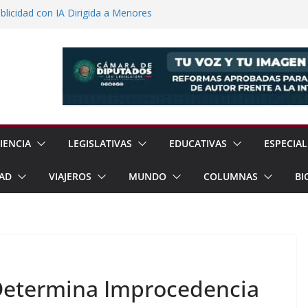
licidad con IA Dirigida a Menores
voca a Reforestar Temoaya Este
nquista Mercado Chino con Acuerdo de
a Gómez Refuerzan Oferta Educativa en
 Sheinbaum y Delfina Gómez Inauguran
xcoco
IENCIA
LEGISLATIVAS
EDUCATIVAS
ESPECIAL
AD
VIAJEROS
MUNDO
COLUMNAS
BI
Determina Improcedencia