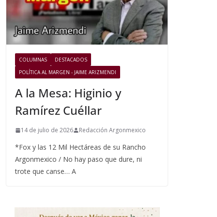
COLUMNAS
DESTACADOS
POLÍTICA AL MARGEN - JAIME ARIZMENDI
A la Mesa: Higinio y
Ramírez Cuéllar
14 de julio de 2026
Redacción Argonmexico
*Fox y las 12 Mil Hectáreas de su Rancho
Argonmexico / No hay paso que dure, ni
trote que canse… A