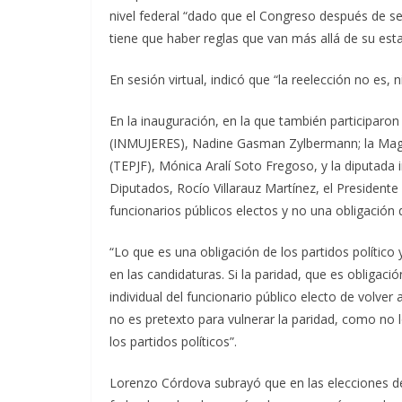
nivel federal “dado que el Congreso después de sei
tiene que haber reglas que van más allá de su esta
En sesión virtual, indicó que “la reelección no es
En la inauguración, en la que también participaron
(INMUJERES), Nadine Gasman Zylbermann; la Magistr
(TEPJF), Mónica Aralí Soto Fregoso, y la diputada
Diputados, Rocío Villarauz Martínez, el Presidente 
funcionarios públicos electos y no una obligación d
“Lo que es una obligación de los partidos político y
en las candidaturas. Si la paridad, que es obligaci
individual del funcionario público electo de volver
no es pretexto para vulnerar la paridad, como no 
los partidos políticos”.
Lorenzo Córdova subrayó que en las elecciones de