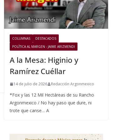
COLUMNAS
DESTACADOS
POLÍTICA AL MARGEN - JAIME ARIZMENDI
A la Mesa: Higinio y
Ramírez Cuéllar
14 de julio de 2026
Redacción Argonmexico
*Fox y las 12 Mil Hectáreas de su Rancho
Argonmexico / No hay paso que dure, ni
trote que canse… A