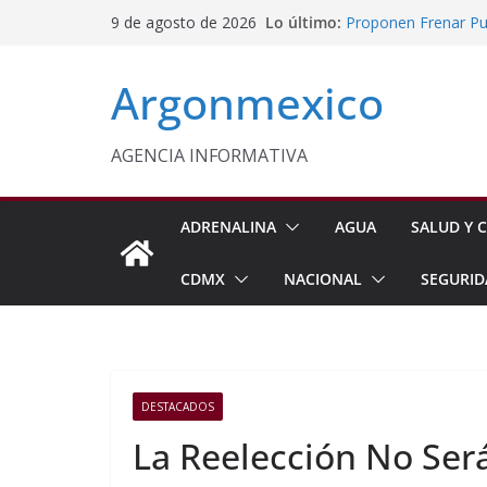
Saltar
Lo último:
Proponen Frenar Pub
9 de agosto de 2026
al
Delfina Gómez Con
Domingo
contenido
Argonmexico
Café Mexiquense Co
Exportación
Sheinbaum y Delfin
Texcoco
AGENCIA INFORMATIVA
Nazario Gutiérrez,
Nuevo CBTA en Te
ADRENALINA
AGUA
SALUD Y C
CDMX
NACIONAL
SEGURID
DESTACADOS
La Reelección No Será