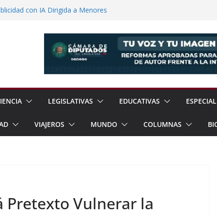
licidad con IA Dirigida a Menores
voca a Reforestar Temoaya Este
nquista Mercado Chino con Acuerdo de
a Gómez Refuerzan Oferta Educativa en
 Sheinbaum y Delfina Gómez Inauguran
xcoco
IENCIA
LEGISLATIVAS
EDUCATIVAS
ESPECIAL
AD
VIAJEROS
MUNDO
COLUMNAS
BI
 Pretexto Vulnerar la