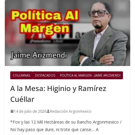
COLUMNAS
DESTACADOS
POLÍTICA AL MARGEN - JAIME ARIZMENDI
A la Mesa: Higinio y Ramírez
Cuéllar
14 de julio de 2026
Redacción Argonmexico
*Fox y las 12 Mil Hectáreas de su Rancho Argonmexico /
No hay paso que dure, ni trote que canse… A