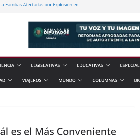
a Familias Afectadas por Explosión en
dad Reporta Detenciones y
15 Estados
rayos el Templo de La Magdalena
o
ablecen Relaciones Diplomáticas
a de Regreso a Clases 2026
IENCIA
LEGISLATIVAS
EDUCATIVAS
ESPECIAL
AD
VIAJEROS
MUNDO
COLUMNAS
BI
ál es el Más Conveniente