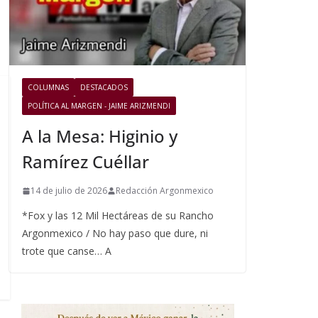
COLUMNAS
DESTACADOS
POLÍTICA AL MARGEN - JAIME ARIZMENDI
A la Mesa: Higinio y
Ramírez Cuéllar
14 de julio de 2026
Redacción Argonmexico
*Fox y las 12 Mil Hectáreas de su Rancho
Argonmexico / No hay paso que dure, ni
trote que canse… A