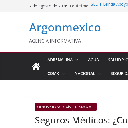
Saltar
Lo último:
SEDIF Brinda Apoyo 
7 de agosto de 2026
al
Cuernavaca
Gabinete de Seguri
contenido
Argonmexico
Aseguramientos en 
Protegen con Parar
Panoaya en Texcoc
México y Perú Rest
AGENCIA INFORMATIVA
Profeco Publica Guí
ADRENALINA
AGUA
SALUD Y C
CDMX
NACIONAL
SEGURID
CIENCIA Y TECNOLOGÍA
DESTACADOS
Seguros Médicos: ¿Cu