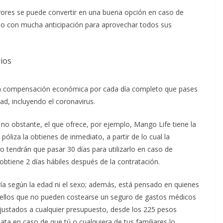
ores se puede convertir en una buena opción en caso de
rlo con mucha anticipación para aprovechar todos sus
ios
na compensación económica por cada día completo que pases
ad, incluyendo el coronavirus.
 no obstante, el que ofrece, por ejemplo, Mango Life tiene la
óliza la obtienes de inmediato, a partir de lo cual la
lo tendrán que pasar 30 días para utilizarlo en caso de
obtiene 2 días hábiles después de la contratación.
aría según la edad ni el sexo; además, está pensado en quienes
uellos que no pueden costearse un seguro de gastos médicos
ajustados a cualquier presupuesto, desde los 225 pesos
a en caso de que tú o cualquiera de tus familiares lo