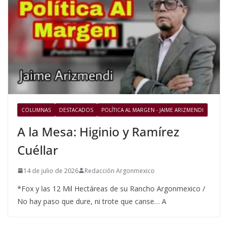
COLUMNAS
DESTACADOS
POLÍTICA AL MARGEN - JAIME ARIZMENDI
A la Mesa: Higinio y Ramírez
Cuéllar
14 de julio de 2026
Redacción Argonmexico
*Fox y las 12 Mil Hectáreas de su Rancho Argonmexico /
No hay paso que dure, ni trote que canse… A