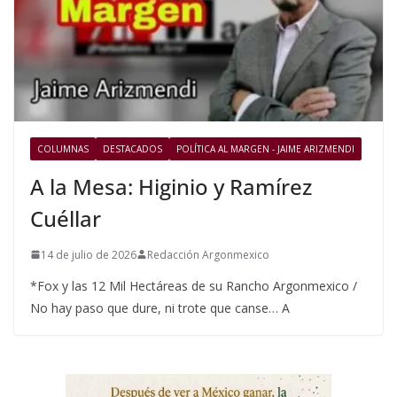
COLUMNAS
DESTACADOS
POLÍTICA AL MARGEN - JAIME ARIZMENDI
A la Mesa: Higinio y Ramírez
Cuéllar
14 de julio de 2026
Redacción Argonmexico
*Fox y las 12 Mil Hectáreas de su Rancho Argonmexico /
No hay paso que dure, ni trote que canse… A