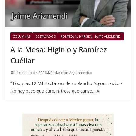
COLUMNAS
DESTACADOS
POLÍTICA AL MARGEN - JAIME ARIZMENDI
A la Mesa: Higinio y Ramírez
Cuéllar
14 de julio de 2026
Redacción Argonmexico
*Fox y las 12 Mil Hectáreas de su Rancho Argonmexico /
No hay paso que dure, ni trote que canse… A