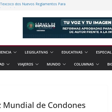
e Texcoco dos Nuevos Reglamentos Para
ión Ciudadana
 Reanudación de Relaciones Entre México
rzar Protección de Menores Ante Riesgos
Línea
de la XIX Copa Panamericana de Voleibol
einbaum Impulsan Obras y Apoyos Para
IENCIA
LEGISLATIVAS
EDUCATIVAS
ESPECIAL
AD
VIAJEROS
MUNDO
COLUMNAS
BI
z Mundial de Condones