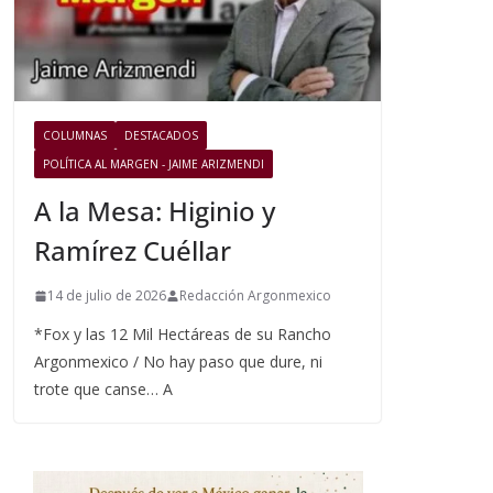
COLUMNAS
DESTACADOS
POLÍTICA AL MARGEN - JAIME ARIZMENDI
A la Mesa: Higinio y
Ramírez Cuéllar
14 de julio de 2026
Redacción Argonmexico
*Fox y las 12 Mil Hectáreas de su Rancho
Argonmexico / No hay paso que dure, ni
trote que canse… A