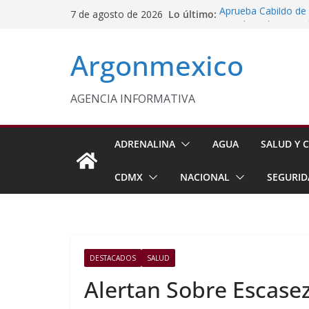
Saltar
Lo último:
Aprueba Cabildo d
7 de agosto de 2026
al
Fortalecer la Atenc
Celebra Laura Itzel
contenido
Argonmexico
y Perú
Congreso Pide Refo
de Videojuegos en 
Morelos Será Sede 
AGENCIA INFORMATIVA
Delfina Gómez y Sh
Mexiquenses
ADRENALINA
AGUA
SALUD Y C
CDMX
NACIONAL
SEGURID
DESTACADOS
SALUD
Alertan Sobre Escase