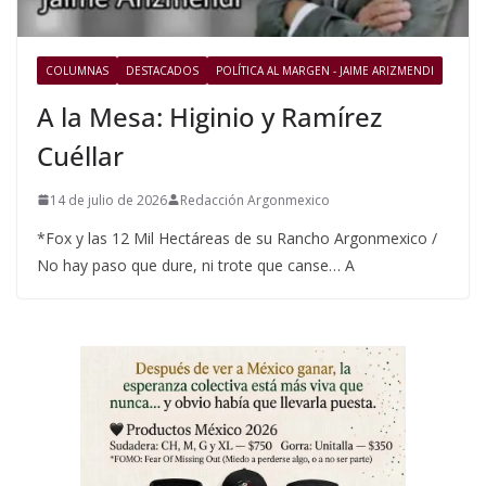
COLUMNAS
DESTACADOS
POLÍTICA AL MARGEN - JAIME ARIZMENDI
A la Mesa: Higinio y Ramírez
Cuéllar
14 de julio de 2026
Redacción Argonmexico
*Fox y las 12 Mil Hectáreas de su Rancho Argonmexico /
No hay paso que dure, ni trote que canse… A