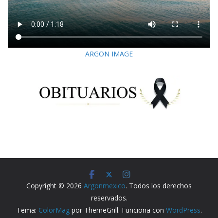
ARGON IMAGE
Copyright © 2026
Argonmexico
. Todos los derechos
reservados.
Tema:
ColorMag
por ThemeGrill. Funciona con
WordPress
.