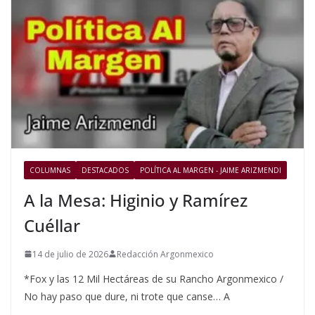
COLUMNAS
DESTACADOS
POLÍTICA AL MARGEN - JAIME ARIZMENDI
A la Mesa: Higinio y Ramírez
Cuéllar
14 de julio de 2026
Redacción Argonmexico
*Fox y las 12 Mil Hectáreas de su Rancho Argonmexico /
No hay paso que dure, ni trote que canse… A