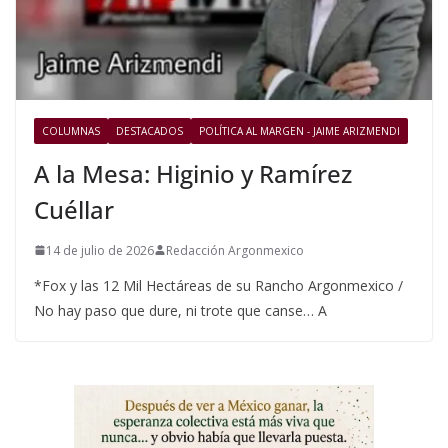
COLUMNAS
DESTACADOS
POLÍTICA AL MARGEN - JAIME ARIZMENDI
A la Mesa: Higinio y Ramírez
Cuéllar
14 de julio de 2026
Redacción Argonmexico
*Fox y las 12 Mil Hectáreas de su Rancho Argonmexico /
No hay paso que dure, ni trote que canse… A