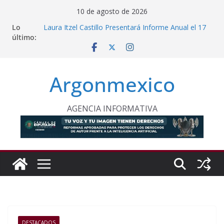
Saltar
10 de agosto de 2026
al
Lo
Laura Itzel Castillo Presentará Informe Anual el 17
contenido
último:
de Agosto
Inaugura Clara Brugada Utopía “Elena Poniatowska
Amor” en Coyoacán
Desde Puebla, Sheinbaum Impulsa Reforestación
Argonmexico
Permanente en México
Refuerzan Abasto de Agua en Acapulco Ante
Lluvias Intensas
INE Defiende Contrato con Territorium Life y Niega
AGENCIA INFORMATIVA
Incumplimientos
DESTACADOS