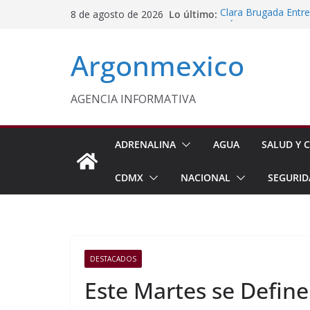
Saltar
Lo último:
Clara Brugada Entr
8 de agosto de 2026
al
y Útiles Escolares
PT Solicita a ASF A
contenido
Argonmexico
Procesan a Ángel Er
Chimalhuacán
Sheinbaum Entrega 
Beneficiarias de Na
AGENCIA INFORMATIVA
Celebra Laura Itzel
y Perú
ADRENALINA
AGUA
SALUD Y C
CDMX
NACIONAL
SEGURID
DESTACADOS
Este Martes se Define