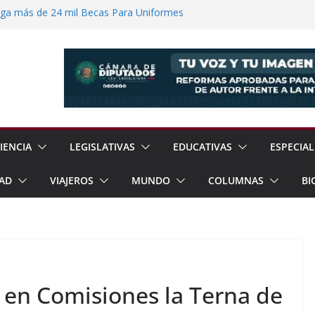
ega más de 24 mil Becas Para Uniformes
uditar Recursos Municipales en Oaxaca
nesto “N” por Robo de Vehículo en
Pensión Mujeres Bienestar a
ucalpan
 Reanudación de Relaciones Entre México
IENCIA
LEGISLATIVAS
EDUCATIVAS
ESPECIAL
AD
VIAJEROS
MUNDO
COLUMNAS
BI
 en Comisiones la Terna de