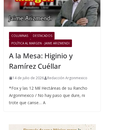
COLUMNAS
DESTACADOS
POLÍTICA AL MARGEN - JAIME ARIZMENDI
A la Mesa: Higinio y
Ramírez Cuéllar
14 de julio de 2026
Redacción Argonmexico
*Fox y las 12 Mil Hectáreas de su Rancho
Argonmexico / No hay paso que dure, ni
trote que canse… A