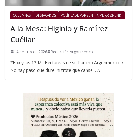
COLUMNAS
DESTACADOS
POLÍTICA AL MARGEN - JAIME ARIZMENDI
A la Mesa: Higinio y Ramírez
Cuéllar
14 de julio de 2026
Redacción Argonmexico
*Fox y las 12 Mil Hectáreas de su Rancho Argonmexico /
No hay paso que dure, ni trote que canse… A