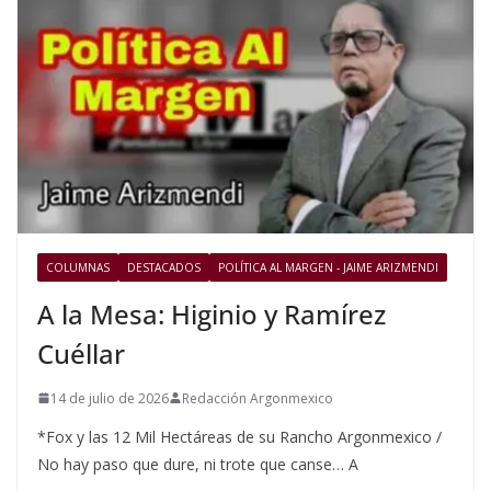
COLUMNAS
DESTACADOS
POLÍTICA AL MARGEN - JAIME ARIZMENDI
A la Mesa: Higinio y Ramírez
Cuéllar
14 de julio de 2026
Redacción Argonmexico
*Fox y las 12 Mil Hectáreas de su Rancho Argonmexico /
No hay paso que dure, ni trote que canse… A