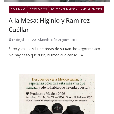
COLUMNAS
DESTACADOS
POLÍTICA AL MARGEN - JAIME ARIZMENDI
A la Mesa: Higinio y Ramírez
Cuéllar
14 de julio de 2026
Redacción Argonmexico
*Fox y las 12 Mil Hectáreas de su Rancho Argonmexico /
No hay paso que dure, ni trote que canse… A