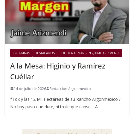
COLUMNAS
DESTACADOS
POLÍTICA AL MARGEN - JAIME ARIZMENDI
A la Mesa: Higinio y Ramírez
Cuéllar
14 de julio de 2026
Redacción Argonmexico
*Fox y las 12 Mil Hectáreas de su Rancho Argonmexico /
No hay paso que dure, ni trote que canse… A