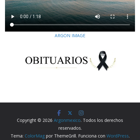
ARGON IMAGE
Copyright © 2026
Argonmexico
. Todos los derechos
reservados.
Tema:
ColorMag
por ThemeGrill. Funciona con
WordPress
.