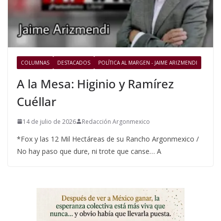
COLUMNAS
DESTACADOS
POLÍTICA AL MARGEN - JAIME ARIZMENDI
A la Mesa: Higinio y Ramírez
Cuéllar
14 de julio de 2026
Redacción Argonmexico
*Fox y las 12 Mil Hectáreas de su Rancho Argonmexico /
No hay paso que dure, ni trote que canse… A