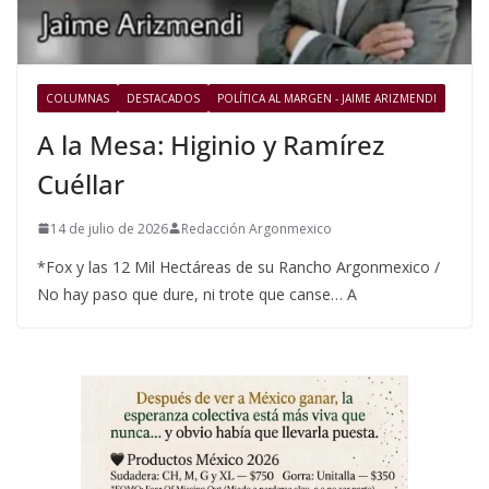
COLUMNAS
DESTACADOS
POLÍTICA AL MARGEN - JAIME ARIZMENDI
A la Mesa: Higinio y Ramírez
Cuéllar
14 de julio de 2026
Redacción Argonmexico
*Fox y las 12 Mil Hectáreas de su Rancho Argonmexico /
No hay paso que dure, ni trote que canse… A