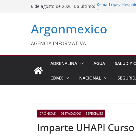
Saltar
Lo último:
Kenia López Respald
6 de agosto de 2026
al
Energética
Evalúa México gas 
contenido
Argonmexico
Energética
Edomex Conmemora D
Indígenas
Conagua Refuerza Se
AGENCIA INFORMATIVA
Hidalgo
Monreal Llama a Ce
Exteriores
ADRENALINA
AGUA
SALUD Y C
CDMX
NACIONAL
SEGURID
CRÓNICAS
DESTACADOS
ESPECIALES
Imparte UHAPI Curso 