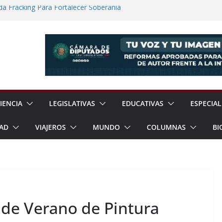
a Fracking Para Fortalecer Soberanía
No Convencional Para Reforzar Soberanía
ía Internacional de los Pueblos
guridad Física en Presas Estratégicas de
rrar Filas con Sheinbaum Ante Presiones
IENCIA
LEGISLATIVAS
EDUCATIVAS
ESPECIAL
AD
VIAJEROS
MUNDO
COLUMNAS
BI
de Verano de Pintura