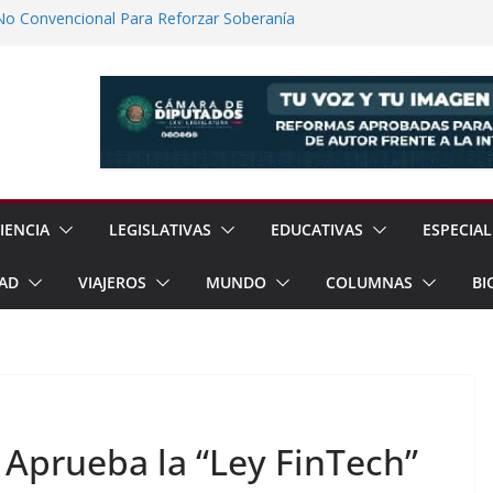
No Convencional Para Reforzar Soberanía
 el Teatro Lleva Arte Escénico a 13
étaro
Prestaciones de Trabajadores del
a Jóvenes a Participar en la Vida Política
lones de Cigarrillos Apócrifos en
IENCIA
LEGISLATIVAS
EDUCATIVAS
ESPECIAL
AD
VIAJEROS
MUNDO
COLUMNAS
BI
 Aprueba la “Ley FinTech”