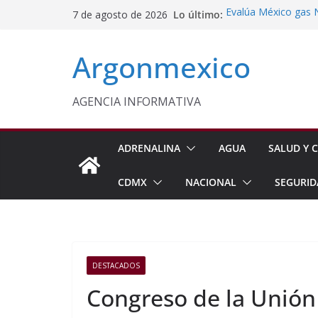
Saltar
Lo último:
Evalúa México gas 
7 de agosto de 2026
al
Energética
Cruzada Central por
contenido
Argonmexico
Municipios de Quer
Texcoco Fortalece 
SUTEYM
Homero Davis Llama 
AGENCIA INFORMATIVA
de México
Aseguran Casi 10 Mil
Michoacán
ADRENALINA
AGUA
SALUD Y C
CDMX
NACIONAL
SEGURID
DESTACADOS
Congreso de la Unión